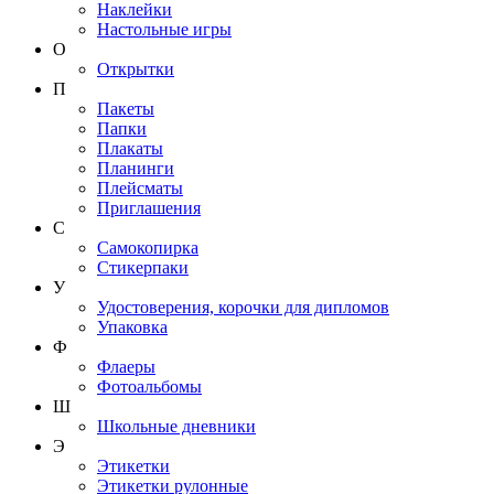
Наклейки
Настольные игры
О
Открытки
П
Пакеты
Папки
Плакаты
Планинги
Плейсматы
Приглашения
С
Самокопирка
Стикерпаки
У
Удостоверения, корочки для дипломов
Упаковка
Ф
Флаеры
Фотоальбомы
Ш
Школьные дневники
Э
Этикетки
Этикетки рулонные