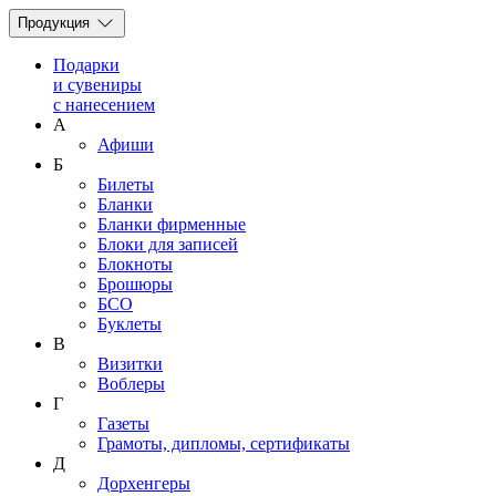
Продукция
Подарки
и сувениры
с нанесением
А
Афиши
Б
Билеты
Бланки
Бланки фирменные
Блоки для записей
Блокноты
Брошюры
БСО
Буклеты
В
Визитки
Воблеры
Г
Газеты
Грамоты, дипломы, сертификаты
Д
Дорхенгеры