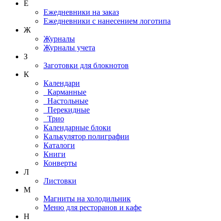
Е
Ежедневники на заказ
Ежедневники с нанесением логотипа
Ж
Журналы
Журналы учета
З
Заготовки для блокнотов
К
Календари
Карманные
Настольные
Перекидные
Трио
Календарные блоки
Калькулятор полиграфии
Каталоги
Книги
Конверты
Л
Листовки
М
Магниты на холодильник
Меню для ресторанов и кафе
Н