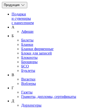
Продукция
Подарки
и сувениры
с нанесением
А
Афиши
Б
Билеты
Бланки
Бланки фирменные
Блоки для записей
Блокноты
Брошюры
БСО
Буклеты
В
Визитки
Воблеры
Г
Газеты
Грамоты, дипломы, сертификаты
Д
Дорхенгеры