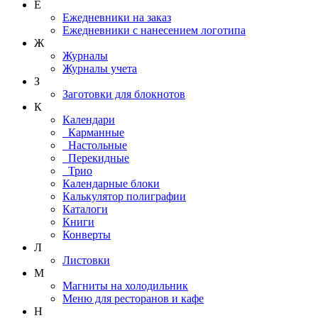
Е
Ежедневники на заказ
Ежедневники с нанесением логотипа
Ж
Журналы
Журналы учета
З
Заготовки для блокнотов
К
Календари
Карманные
Настольные
Перекидные
Трио
Календарные блоки
Калькулятор полиграфии
Каталоги
Книги
Конверты
Л
Листовки
М
Магниты на холодильник
Меню для ресторанов и кафе
Н