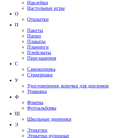
Наклейки
Настольные игры
О
Открытки
П
Пакеты
Папки
Плакаты
Планинги
Плейсматы
Приглашения
С
Самокопирка
Стикерпаки
У
Удостоверения, корочки для дипломов
Упаковка
Ф
Флаеры
Фотоальбомы
Ш
Школьные дневники
Э
Этикетки
Этикетки рулонные