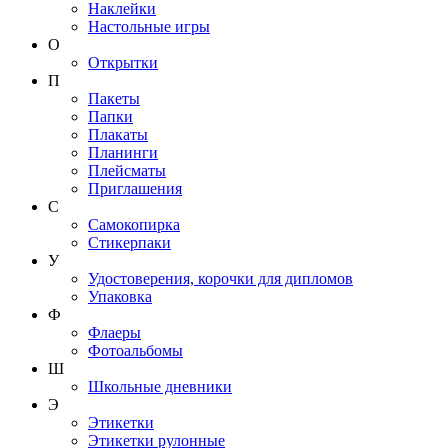
Наклейки
Настольные игры
О
Открытки
П
Пакеты
Папки
Плакаты
Планинги
Плейсматы
Приглашения
С
Самокопирка
Стикерпаки
У
Удостоверения, корочки для дипломов
Упаковка
Ф
Флаеры
Фотоальбомы
Ш
Школьные дневники
Э
Этикетки
Этикетки рулонные