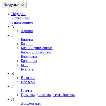
Продукция
Подарки
и сувениры
с нанесением
А
Афиши
Б
Билеты
Бланки
Бланки фирменные
Блоки для записей
Блокноты
Брошюры
БСО
Буклеты
В
Визитки
Воблеры
Г
Газеты
Грамоты, дипломы, сертификаты
Д
Дорхенгеры