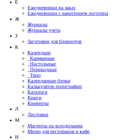
Е
Ежедневники на заказ
Ежедневники с нанесением логотипа
Ж
Журналы
Журналы учета
З
Заготовки для блокнотов
К
Календари
Карманные
Настольные
Перекидные
Трио
Календарные блоки
Калькулятор полиграфии
Каталоги
Книги
Конверты
Л
Листовки
М
Магниты на холодильник
Меню для ресторанов и кафе
Н