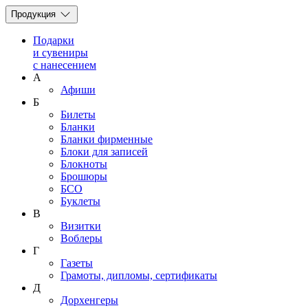
Продукция
Подарки
и сувениры
с нанесением
А
Афиши
Б
Билеты
Бланки
Бланки фирменные
Блоки для записей
Блокноты
Брошюры
БСО
Буклеты
В
Визитки
Воблеры
Г
Газеты
Грамоты, дипломы, сертификаты
Д
Дорхенгеры