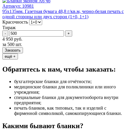
Артикул:
10981
95х135мм. Газетная бумага 48,8 г/кв.м, черно-белая печать с
одной стороны или двух сторон (1+0, 1+1)
Красочность
Тираж
-
+
4 950 руб.
за 500 шт.
Заказать
ещё +
Обратитесь к нам, чтобы заказать:
бухгалтерские бланки для отчётности;
медицинские бланки для поликлиники или иного
учреждения;
специальные бланки для документооборота внутри
предприятия;
печать бланков, как типовых, так и изделий с
фирменной символикой, самокопирующиеся бланки.
Какими бывают бланки?