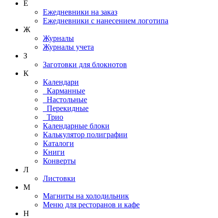
Е
Ежедневники на заказ
Ежедневники с нанесением логотипа
Ж
Журналы
Журналы учета
З
Заготовки для блокнотов
К
Календари
Карманные
Настольные
Перекидные
Трио
Календарные блоки
Калькулятор полиграфии
Каталоги
Книги
Конверты
Л
Листовки
М
Магниты на холодильник
Меню для ресторанов и кафе
Н