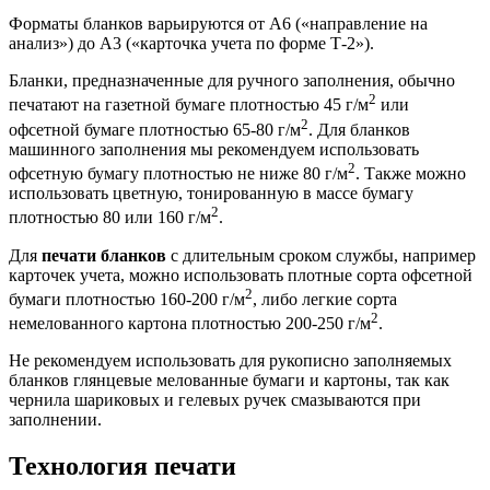
Форматы бланков варьируются от А6 («направление на
анализ») до А3 («карточка учета по форме Т-2»).
Бланки, предназначенные для ручного заполнения, обычно
2
печатают на газетной бумаге плотностью 45 г/м
или
2
офсетной бумаге плотностью 65-80 г/м
. Для бланков
машинного заполнения мы рекомендуем использовать
2
офсетную бумагу плотностью не ниже 80 г/м
. Также можно
использовать цветную, тонированную в массе бумагу
2
плотностью 80 или 160 г/м
.
Для
печати бланков
с длительным сроком службы, например
карточек учета, можно использовать плотные сорта офсетной
2
бумаги плотностью 160-200 г/м
, либо легкие сорта
2
немелованного картона плотностью 200-250 г/м
.
Не рекомендуем использовать для рукописно заполняемых
бланков глянцевые мелованные бумаги и картоны, так как
чернила шариковых и гелевых ручек смазываются при
заполнении.
Технология печати