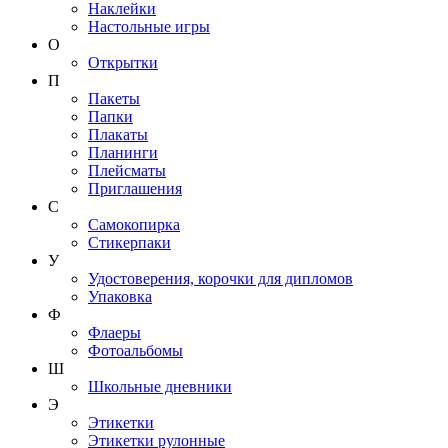
Наклейки
Настольные игры
О
Открытки
П
Пакеты
Папки
Плакаты
Планинги
Плейсматы
Приглашения
С
Самокопирка
Стикерпаки
У
Удостоверения, корочки для дипломов
Упаковка
Ф
Флаеры
Фотоальбомы
Ш
Школьные дневники
Э
Этикетки
Этикетки рулонные