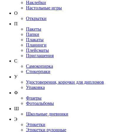
Наклейки
Настольные игры
О
Открытки
П
Пакеты
Папки
Плакаты
Планинги
Плейсматы
Приглашения
С
Самокопирка
Стикерпаки
У
Удостоверения, корочки для дипломов
Упаковка
Ф
Флаеры
Фотоальбомы
Ш
Школьные дневники
Э
Этикетки
Этикетки рулонные