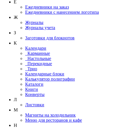
Е
Ежедневники на заказ
Ежедневники с нанесением логотипа
Ж
Журналы
Журналы учета
З
Заготовки для блокнотов
К
Календари
Карманные
Настольные
Перекидные
Трио
Календарные блоки
Калькулятор полиграфии
Каталоги
Книги
Конверты
Л
Листовки
М
Магниты на холодильник
Меню для ресторанов и кафе
Н