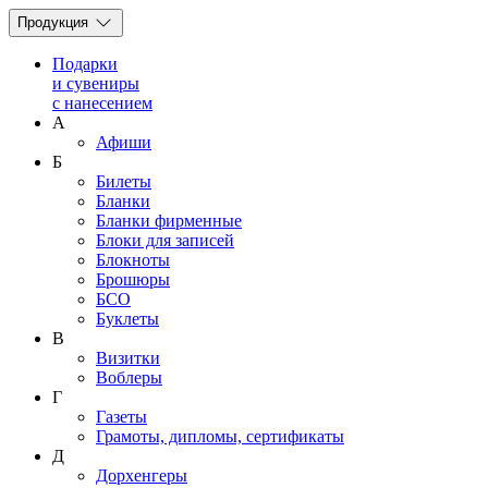
Продукция
Подарки
и сувениры
с нанесением
А
Афиши
Б
Билеты
Бланки
Бланки фирменные
Блоки для записей
Блокноты
Брошюры
БСО
Буклеты
В
Визитки
Воблеры
Г
Газеты
Грамоты, дипломы, сертификаты
Д
Дорхенгеры