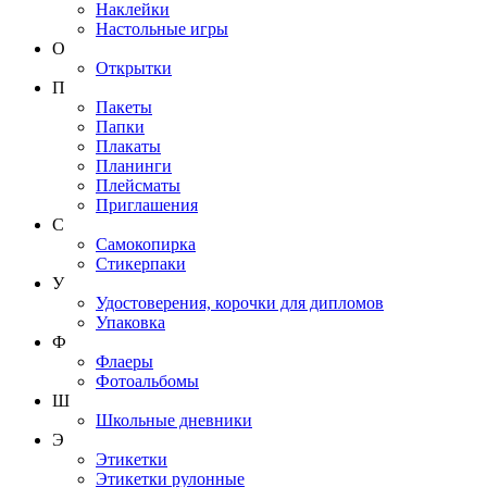
Наклейки
Настольные игры
О
Открытки
П
Пакеты
Папки
Плакаты
Планинги
Плейсматы
Приглашения
С
Самокопирка
Стикерпаки
У
Удостоверения, корочки для дипломов
Упаковка
Ф
Флаеры
Фотоальбомы
Ш
Школьные дневники
Э
Этикетки
Этикетки рулонные