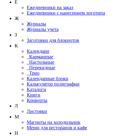
Е
Ежедневники на заказ
Ежедневники с нанесением логотипа
Ж
Журналы
Журналы учета
З
Заготовки для блокнотов
К
Календари
Карманные
Настольные
Перекидные
Трио
Календарные блоки
Калькулятор полиграфии
Каталоги
Книги
Конверты
Л
Листовки
М
Магниты на холодильник
Меню для ресторанов и кафе
Н