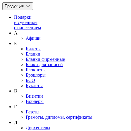
Продукция
Подарки
и сувениры
с нанесением
А
Афиши
Б
Билеты
Бланки
Бланки фирменные
Блоки для записей
Блокноты
Брошюры
БСО
Буклеты
В
Визитки
Воблеры
Г
Газеты
Грамоты, дипломы, сертификаты
Д
Дорхенгеры