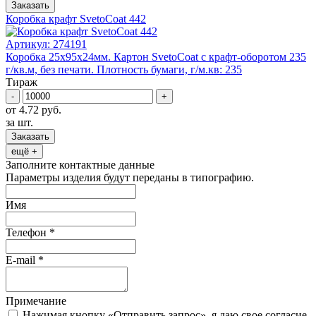
Заказать
Коробка крафт SvetoCoat 442
Артикул:
274191
Коробка 25x95х24мм. Картон SvetoCoat с крафт-оборотом 235
г/кв.м, без печати. Плотность бумаги, г/м.кв: 235
Тираж
-
+
от 4.72 руб.
за шт.
Заказать
ещё +
Заполните контактные данные
Параметры изделия будут переданы в типографию.
Имя
Телефон
*
E-mail
*
Примечание
Нажимая кнопку «Отправить запрос», я даю свое согласие