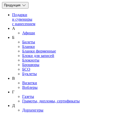
Продукция
Подарки
и сувениры
с нанесением
А
Афиши
Б
Билеты
Бланки
Бланки фирменные
Блоки для записей
Блокноты
Брошюры
БСО
Буклеты
В
Визитки
Воблеры
Г
Газеты
Грамоты, дипломы, сертификаты
Д
Дорхенгеры