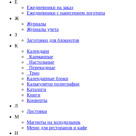
Е
Ежедневники на заказ
Ежедневники с нанесением логотипа
Ж
Журналы
Журналы учета
З
Заготовки для блокнотов
К
Календари
Карманные
Настольные
Перекидные
Трио
Календарные блоки
Калькулятор полиграфии
Каталоги
Книги
Конверты
Л
Листовки
М
Магниты на холодильник
Меню для ресторанов и кафе
Н