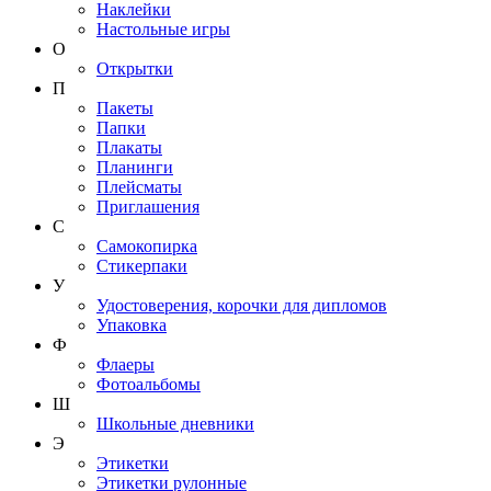
Наклейки
Настольные игры
О
Открытки
П
Пакеты
Папки
Плакаты
Планинги
Плейсматы
Приглашения
С
Самокопирка
Стикерпаки
У
Удостоверения, корочки для дипломов
Упаковка
Ф
Флаеры
Фотоальбомы
Ш
Школьные дневники
Э
Этикетки
Этикетки рулонные