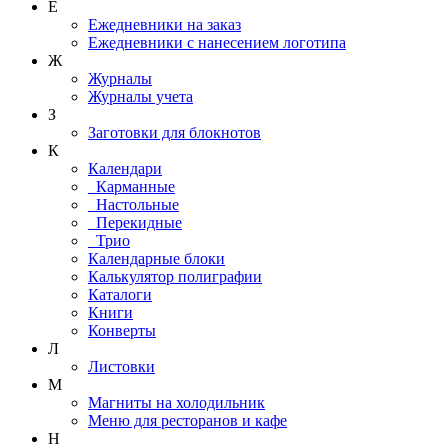
Е
Ежедневники на заказ
Ежедневники с нанесением логотипа
Ж
Журналы
Журналы учета
З
Заготовки для блокнотов
К
Календари
Карманные
Настольные
Перекидные
Трио
Календарные блоки
Калькулятор полиграфии
Каталоги
Книги
Конверты
Л
Листовки
М
Магниты на холодильник
Меню для ресторанов и кафе
Н