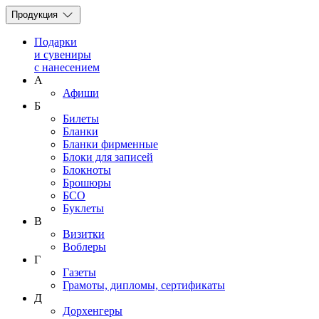
Продукция
Подарки
и сувениры
с нанесением
А
Афиши
Б
Билеты
Бланки
Бланки фирменные
Блоки для записей
Блокноты
Брошюры
БСО
Буклеты
В
Визитки
Воблеры
Г
Газеты
Грамоты, дипломы, сертификаты
Д
Дорхенгеры