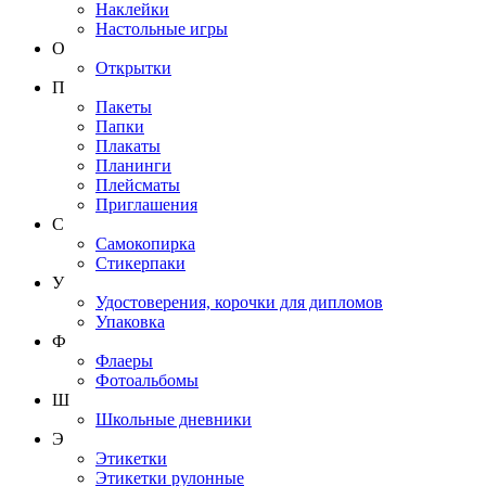
Наклейки
Настольные игры
О
Открытки
П
Пакеты
Папки
Плакаты
Планинги
Плейсматы
Приглашения
С
Самокопирка
Стикерпаки
У
Удостоверения, корочки для дипломов
Упаковка
Ф
Флаеры
Фотоальбомы
Ш
Школьные дневники
Э
Этикетки
Этикетки рулонные