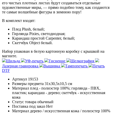
его чистых плотных листах будут создаваться отдельные
художественные миры, — прямо подобно тому, как создаются
те самые волшебные фигуры в зимнюю пору!
В комплект входят:
Плед Plush, белый;
Гирлянда Pixies, светодиодная;
Карандаш простой Carpenter, белый;
Скетчбук Object белый.
Набор упакован в белую картонную коробку с крышкой на
магните.
Шильда
УФ-печать
Тиснение
Шелкография
Лазерная гравировка
Вышивка
Тампопечать
Печать
DTF
Артикул
19153
Размеры предмета
31х30,5х10,5 см
Материал
плед - полиэстер 100%; гирлянда - ПВХ,
пластик; карандаш - дерево; скетчбук - искусственная
кожа
Статус товара
обычный
Поставка под заказ
Нет
Материал
дерево / искусственная кожа / полиэстер 100%