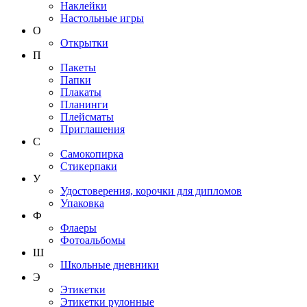
Наклейки
Настольные игры
О
Открытки
П
Пакеты
Папки
Плакаты
Планинги
Плейсматы
Приглашения
С
Самокопирка
Стикерпаки
У
Удостоверения, корочки для дипломов
Упаковка
Ф
Флаеры
Фотоальбомы
Ш
Школьные дневники
Э
Этикетки
Этикетки рулонные