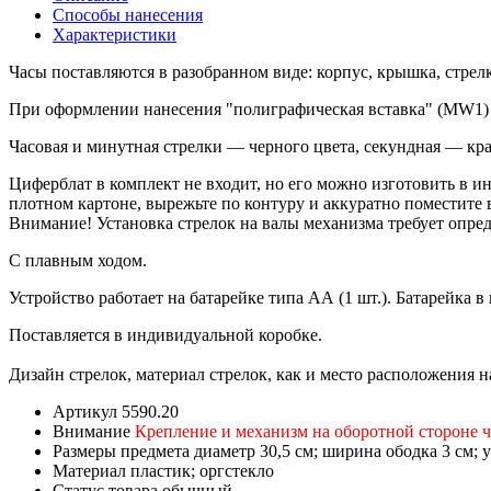
Способы нанесения
Характеристики
Часы поставляются в разобранном виде: корпус, крышка, стре
При оформлении нанесения "полиграфическая вставка" (MW1) а
Часовая и минутная стрелки — черного цвета, секундная — кра
Циферблат в комплект не входит, но его можно изготовить в и
плотном картоне, вырежьте по контуру и аккуратно поместите 
Внимание! Установка стрелок на валы механизма требует опре
С плавным ходом.
Устройство работает на батарейке типа АА (1 шт.). Батарейка в
Поставляется в индивидуальной коробке.
Дизайн стрелок, материал стрелок, как и место расположения н
Артикул
5590.20
Внимание
Крепление и механизм на оборотной стороне ч
Размеры предмета
диаметр 30,5 см; ширина ободка 3 см; 
Материал
пластик; оргстекло
Статус товара
обычный