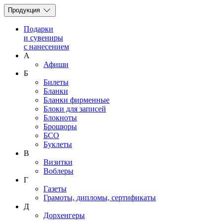
Продукция
Подарки
и сувениры
с нанесением
А
Афиши
Б
Билеты
Бланки
Бланки фирменные
Блоки для записей
Блокноты
Брошюры
БСО
Буклеты
В
Визитки
Воблеры
Г
Газеты
Грамоты, дипломы, сертификаты
Д
Дорхенгеры