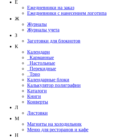
Е
Ежедневники на заказ
Ежедневники с нанесением логотипа
Ж
Журналы
Журналы учета
З
Заготовки для блокнотов
К
Календари
Карманные
Настольные
Перекидные
Трио
Календарные блоки
Калькулятор полиграфии
Каталоги
Книги
Конверты
Л
Листовки
М
Магниты на холодильник
Меню для ресторанов и кафе
Н