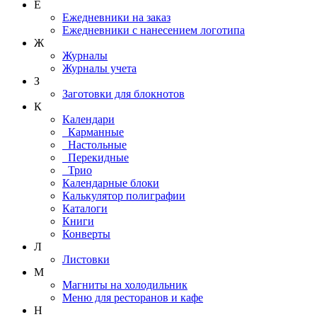
Е
Ежедневники на заказ
Ежедневники с нанесением логотипа
Ж
Журналы
Журналы учета
З
Заготовки для блокнотов
К
Календари
Карманные
Настольные
Перекидные
Трио
Календарные блоки
Калькулятор полиграфии
Каталоги
Книги
Конверты
Л
Листовки
М
Магниты на холодильник
Меню для ресторанов и кафе
Н