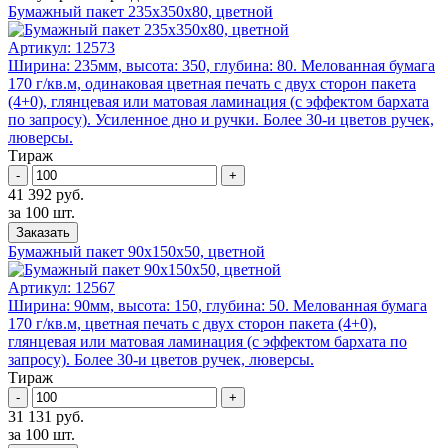
Бумажный пакет 235x350x80, цветной
Артикул:
12573
Ширина: 235мм, высота: 350, глубина: 80. Мелованная бумага
170 г/кв.м, одинаковая цветная печать с двух сторон пакета
(4+0), глянцевая или матовая ламинация (с эффектом бархата
по запросу). Усиленное дно и ручки. Более 30-и цветов ручек,
люверсы.
Тираж
-
+
41 392 руб.
за 100 шт.
Заказать
Бумажный пакет 90x150x50, цветной
Артикул:
12567
Ширина: 90мм, высота: 150, глубина: 50. Мелованная бумага
170 г/кв.м, цветная печать с двух сторон пакета (4+0),
глянцевая или матовая ламинация (с эффектом бархата по
запросу). Более 30-и цветов ручек, люверсы.
Тираж
-
+
31 131 руб.
за 100 шт.