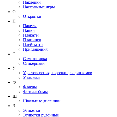
Наклейки
Настольные игры
О
Открытки
П
Пакеты
Папки
Плакаты
Планинги
Плейсматы
Приглашения
С
Самокопирка
Стикерпаки
У
Удостоверения, корочки для дипломов
Упаковка
Ф
Флаеры
Фотоальбомы
Ш
Школьные дневники
Э
Этикетки
Этикетки рулонные