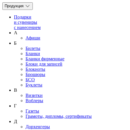
Продукция
Подарки
и сувениры
с нанесением
А
Афиши
Б
Билеты
Бланки
Бланки фирменные
Блоки для записей
Блокноты
Брошюры
БСО
Буклеты
В
Визитки
Воблеры
Г
Газеты
Грамоты, дипломы, сертификаты
Д
Дорхенгеры