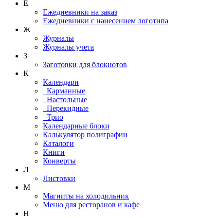
Е
Ежедневники на заказ
Ежедневники с нанесением логотипа
Ж
Журналы
Журналы учета
З
Заготовки для блокнотов
К
Календари
Карманные
Настольные
Перекидные
Трио
Календарные блоки
Калькулятор полиграфии
Каталоги
Книги
Конверты
Л
Листовки
М
Магниты на холодильник
Меню для ресторанов и кафе
Н