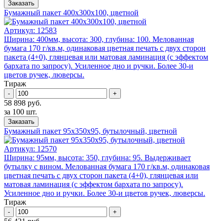
Заказать
Бумажный пакет 400x300x100, цветной
Артикул:
12583
Ширина: 400мм, высота: 300, глубина: 100. Мелованная
бумага 170 г/кв.м, одинаковая цветная печать с двух сторон
пакета (4+0), глянцевая или матовая ламинация (с эффектом
бархата по запросу). Усиленное дно и ручки. Более 30-и
цветов ручек, люверсы.
Тираж
-
+
58 898 руб.
за 100 шт.
Заказать
Бумажный пакет 95x350x95, бутылочный, цветной
Артикул:
12570
Ширина: 95мм, высота: 350, глубина: 95. Выдерживает
бутылку с вином. Мелованная бумага 170 г/кв.м, одинаковая
цветная печать с двух сторон пакета (4+0), глянцевая или
матовая ламинация (с эффектом бархата по запросу).
Усиленное дно и ручки. Более 30-и цветов ручек, люверсы.
Тираж
-
+