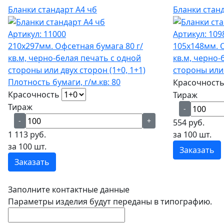
Бланки стандарт А4 чб
Бланки станд
Артикул:
11000
Артикул:
109
210х297мм. Офсетная бумага 80 г/
105х148мм. О
кв.м, черно-белая печать с одной
кв.м, черно-
стороны или двух сторон (1+0, 1+1)
стороны или 
Плотность бумаги, г/м.кв: 80
Красочност
Красочность
Тираж
Тираж
-
-
+
554 руб.
1 113 руб.
за 100 шт.
за 100 шт.
Заказать
Заказать
Заполните контактные данные
Параметры изделия будут переданы в типографию.