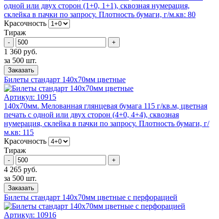
одной или двух сторон (1+0, 1+1), сквозная нумерация,
склейка в пачки по запросу. Плотность бумаги, г/м.кв: 80
Красочность
Тираж
-
+
1 360 руб.
за 500 шт.
Заказать
Билеты стандарт 140x70мм цветные
Артикул:
10915
140x70мм. Mелованная глянцевая бумага 115 г/кв.м, цветная
печать с одной или двух сторон (4+0, 4+4), сквозная
нумерация, склейка в пачки по запросу. Плотность бумаги, г/
м.кв: 115
Красочность
Тираж
-
+
4 265 руб.
за 500 шт.
Заказать
Билеты стандарт 140x70мм цветные с перфорацией
Артикул:
10916