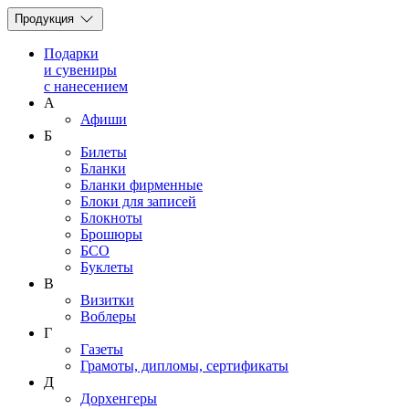
Продукция
Подарки
и сувениры
с нанесением
А
Афиши
Б
Билеты
Бланки
Бланки фирменные
Блоки для записей
Блокноты
Брошюры
БСО
Буклеты
В
Визитки
Воблеры
Г
Газеты
Грамоты, дипломы, сертификаты
Д
Дорхенгеры