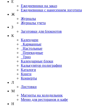
Е
Ежедневники на заказ
Ежедневники с нанесением логотипа
Ж
Журналы
Журналы учета
З
Заготовки для блокнотов
К
Календари
Карманные
Настольные
Перекидные
Трио
Календарные блоки
Калькулятор полиграфии
Каталоги
Книги
Конверты
Л
Листовки
М
Магниты на холодильник
Меню для ресторанов и кафе
Н