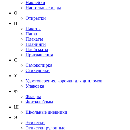
Наклейки
Настольные игры
О
Открытки
П
Пакеты
Папки
Плакаты
Планинги
Плейсматы
Приглашения
С
Самокопирка
Стикерпаки
У
Удостоверения, корочки для дипломов
Упаковка
Ф
Флаеры
Фотоальбомы
Ш
Школьные дневники
Э
Этикетки
Этикетки рулонные