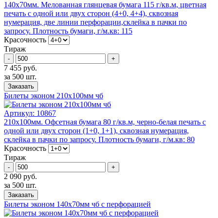
140x70мм. Mелованная глянцевая бумага 115 г/кв.м, цветная
печать с одной или двух сторон (4+0, 4+4), сквозная
нумерация, две линии перфорации,склейка в пачки по
запросу. Плотность бумаги, г/м.кв: 115
Красочность
Тираж
-
+
7 455 руб.
за 500 шт.
Заказать
Билеты эконом 210x100мм чб
Артикул:
10867
210x100мм. Офсетная бумага 80 г/кв.м, черно-белая печать с
одной или двух сторон (1+0, 1+1), сквозная нумерация,
склейка в пачки по запросу. Плотность бумаги, г/м.кв: 80
Красочность
Тираж
-
+
2 090 руб.
за 500 шт.
Заказать
Билеты эконом 140x70мм чб с перфорацией