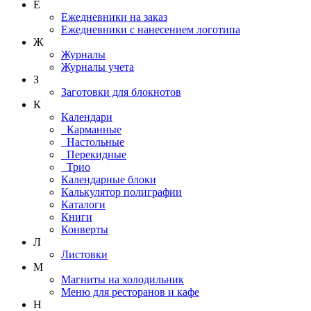
Е
Ежедневники на заказ
Ежедневники с нанесением логотипа
Ж
Журналы
Журналы учета
З
Заготовки для блокнотов
К
Календари
Карманные
Настольные
Перекидные
Трио
Календарные блоки
Калькулятор полиграфии
Каталоги
Книги
Конверты
Л
Листовки
М
Магниты на холодильник
Меню для ресторанов и кафе
Н