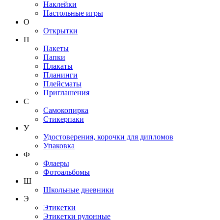
Наклейки
Настольные игры
О
Открытки
П
Пакеты
Папки
Плакаты
Планинги
Плейсматы
Приглашения
С
Самокопирка
Стикерпаки
У
Удостоверения, корочки для дипломов
Упаковка
Ф
Флаеры
Фотоальбомы
Ш
Школьные дневники
Э
Этикетки
Этикетки рулонные