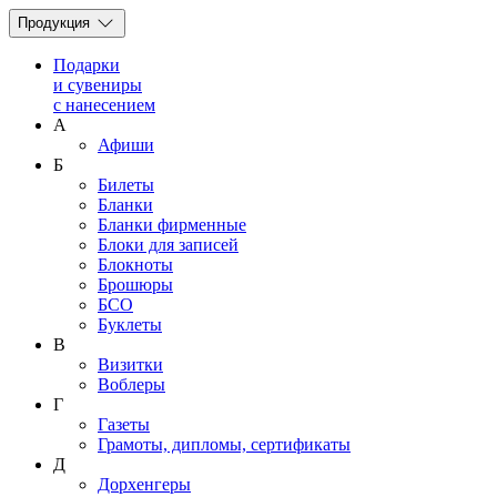
Продукция
Подарки
и сувениры
с нанесением
А
Афиши
Б
Билеты
Бланки
Бланки фирменные
Блоки для записей
Блокноты
Брошюры
БСО
Буклеты
В
Визитки
Воблеры
Г
Газеты
Грамоты, дипломы, сертификаты
Д
Дорхенгеры