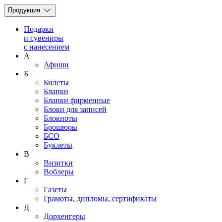
Продукция
Подарки
и сувениры
с нанесением
А
Афиши
Б
Билеты
Бланки
Бланки фирменные
Блоки для записей
Блокноты
Брошюры
БСО
Буклеты
В
Визитки
Воблеры
Г
Газеты
Грамоты, дипломы, сертификаты
Д
Дорхенгеры