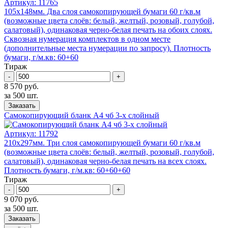
Артикул:
11765
105х148мм. Два слоя самокопирующей бумаги 60 г/кв.м
(возможные цвета слоёв: белый, желтый, розовый, голубой,
салатовый), одинаковая черно-белая печать на обоих слоях.
Сквозная нумерация комплектов в одном месте
(дополнительные места нумерации по запросу). Плотность
бумаги, г/м.кв: 60+60
Тираж
-
+
8 570 руб.
за 500 шт.
Заказать
Самокопирующий бланк А4 чб 3-x слойный
Артикул:
11792
210х297мм. Три слоя самокопирующей бумаги 60 г/кв.м
(возможные цвета слоёв: белый, желтый, розовый, голубой,
салатовый), одинаковая черно-белая печать на всех слоях.
Плотность бумаги, г/м.кв: 60+60+60
Тираж
-
+
9 070 руб.
за 500 шт.
Заказать