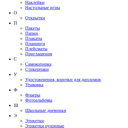
Наклейки
Настольные игры
О
Открытки
П
Пакеты
Папки
Плакаты
Планинги
Плейсматы
Приглашения
С
Самокопирка
Стикерпаки
У
Удостоверения, корочки для дипломов
Упаковка
Ф
Флаеры
Фотоальбомы
Ш
Школьные дневники
Э
Этикетки
Этикетки рулонные