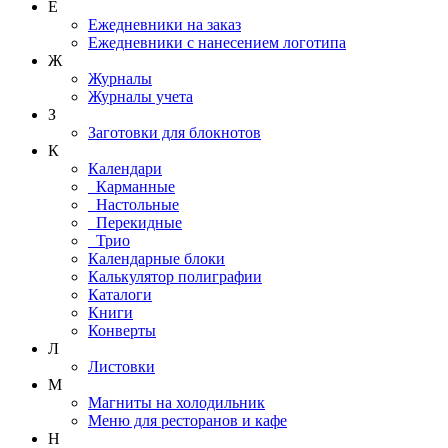
Е
Ежедневники на заказ
Ежедневники с нанесением логотипа
Ж
Журналы
Журналы учета
З
Заготовки для блокнотов
К
Календари
Карманные
Настольные
Перекидные
Трио
Календарные блоки
Калькулятор полиграфии
Каталоги
Книги
Конверты
Л
Листовки
М
Магниты на холодильник
Меню для ресторанов и кафе
Н