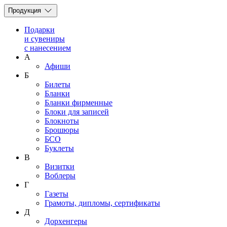
Продукция
Подарки
и сувениры
с нанесением
А
Афиши
Б
Билеты
Бланки
Бланки фирменные
Блоки для записей
Блокноты
Брошюры
БСО
Буклеты
В
Визитки
Воблеры
Г
Газеты
Грамоты, дипломы, сертификаты
Д
Дорхенгеры