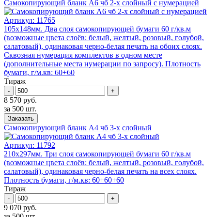
Самокопирующий бланк А6 чб 2-x слойный с нумерацией
Артикул:
11765
105х148мм. Два слоя самокопирующей бумаги 60 г/кв.м
(возможные цвета слоёв: белый, желтый, розовый, голубой,
салатовый), одинаковая черно-белая печать на обоих слоях.
Сквозная нумерация комплектов в одном месте
(дополнительные места нумерации по запросу). Плотность
бумаги, г/м.кв: 60+60
Тираж
-
+
8 570 руб.
за 500 шт.
Заказать
Самокопирующий бланк А4 чб 3-x слойный
Артикул:
11792
210х297мм. Три слоя самокопирующей бумаги 60 г/кв.м
(возможные цвета слоёв: белый, желтый, розовый, голубой,
салатовый), одинаковая черно-белая печать на всех слоях.
Плотность бумаги, г/м.кв: 60+60+60
Тираж
-
+
9 070 руб.
за 500 шт.