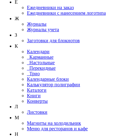
Е
Ежедневники на заказ
Ежедневники с нанесением логотипа
Ж
Журналы
Журналы учета
З
Заготовки для блокнотов
К
Календари
Карманные
Настольные
Перекидные
Трио
Календарные блоки
Калькулятор полиграфии
Каталоги
Книги
Конверты
Л
Листовки
М
Магниты на холодильник
Меню для ресторанов и кафе
Н