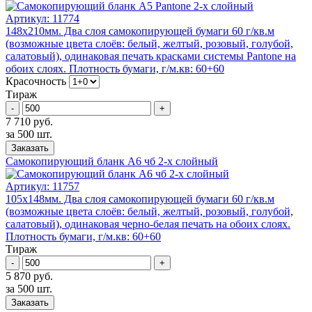
Артикул:
11774
148х210мм. Два слоя самокопирующей бумаги 60 г/кв.м
(возможные цвета слоёв: белый, желтый, розовый, голубой,
салатовый), одинаковая печать красками системы Pantone на
обоих слоях. Плотность бумаги, г/м.кв: 60+60
Красочность
Тираж
-
+
7 710 руб.
за 500 шт.
Заказать
Самокопирующий бланк А6 чб 2-x слойный
Артикул:
11757
105х148мм. Два слоя самокопирующей бумаги 60 г/кв.м
(возможные цвета слоёв: белый, желтый, розовый, голубой,
салатовый), одинаковая черно-белая печать на обоих слоях.
Плотность бумаги, г/м.кв: 60+60
Тираж
-
+
5 870 руб.
за 500 шт.
Заказать