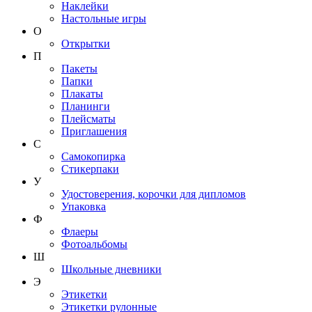
Наклейки
Настольные игры
О
Открытки
П
Пакеты
Папки
Плакаты
Планинги
Плейсматы
Приглашения
С
Самокопирка
Стикерпаки
У
Удостоверения, корочки для дипломов
Упаковка
Ф
Флаеры
Фотоальбомы
Ш
Школьные дневники
Э
Этикетки
Этикетки рулонные