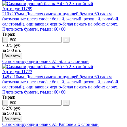
Артикул:
11789
210х297мм. Два слоя самокопирующей бумаги 60 г/кв.м
(возможные цвета слоёв: белый, желтый, розовый, голубой,
салатовый), одинаковая черно-белая печать на обоих слоях.
Плотность бумаги, г/м.кв: 60+60
Тираж
-
+
7 375 руб.
за 500 шт.
Заказать
Самокопирующий бланк А5 чб 2-x слойный
Артикул:
11773
148х210мм. Два слоя самокопирующей бумаги 60 г/кв.м
(возможные цвета слоёв: белый, желтый, розовый, голубой,
салатовый), одинаковая черно-белая печать на обоих слоях.
Плотность бумаги, г/м.кв: 60+60
Тираж
-
+
6 270 руб.
за 500 шт.
Заказать
Самокопирующий бланк А5 Pantone 2-x слойный