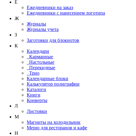
Е
Ежедневники на заказ
Ежедневники с нанесением логотипа
Ж
Журналы
Журналы учета
З
Заготовки для блокнотов
К
Календари
Карманные
Настольные
Перекидные
Трио
Календарные блоки
Калькулятор полиграфии
Каталоги
Книги
Конверты
Л
Листовки
М
Магниты на холодильник
Меню для ресторанов и кафе
Н