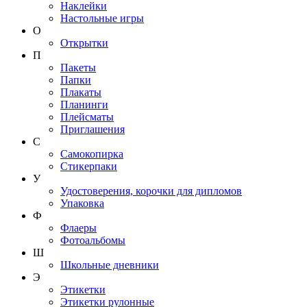
Наклейки
Настольные игры
О
Открытки
П
Пакеты
Папки
Плакаты
Планинги
Плейсматы
Приглашения
С
Самокопирка
Стикерпаки
У
Удостоверения, корочки для дипломов
Упаковка
Ф
Флаеры
Фотоальбомы
Ш
Школьные дневники
Э
Этикетки
Этикетки рулонные