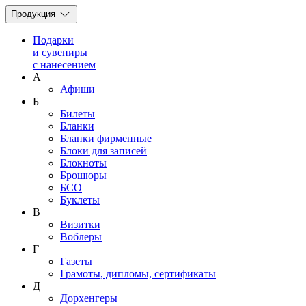
Продукция
Подарки
и сувениры
с нанесением
А
Афиши
Б
Билеты
Бланки
Бланки фирменные
Блоки для записей
Блокноты
Брошюры
БСО
Буклеты
В
Визитки
Воблеры
Г
Газеты
Грамоты, дипломы, сертификаты
Д
Дорхенгеры