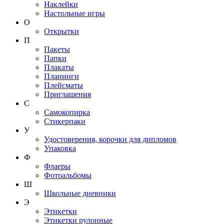
Наклейки
Настольные игры
О
Открытки
П
Пакеты
Папки
Плакаты
Планинги
Плейсматы
Приглашения
С
Самокопирка
Стикерпаки
У
Удостоверения, корочки для дипломов
Упаковка
Ф
Флаеры
Фотоальбомы
Ш
Школьные дневники
Э
Этикетки
Этикетки рулонные