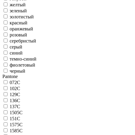
желтый
зеленый
золотистый
красный
оранжевый
розовый
серебристый
серый
синий
темно-синий
фиолетовый
черный
Pantone
072C
102C
129C
136C
137C
1505C
151C
1575C
1585C