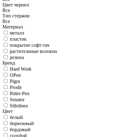
Цвет чернил
Все
Тип стержня
Все
Материал
металл
пластик
покрытие софт-тач
растительные волокна
резина
Бренд
Hard Work
OPen
Pigra
Prodir
Ritter-Pen
Senator
Stilolinea
Цвет
белый
бирюзовый
бордовый
голубой