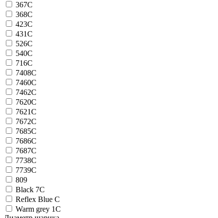
367C
368C
423C
431C
526C
540C
716C
7408C
7460C
7462C
7620C
7621C
7672C
7685C
7686C
7687C
7738C
7739C
809
Black 7C
Reflex Blue C
Warm grey 1C
Диаметр шарика