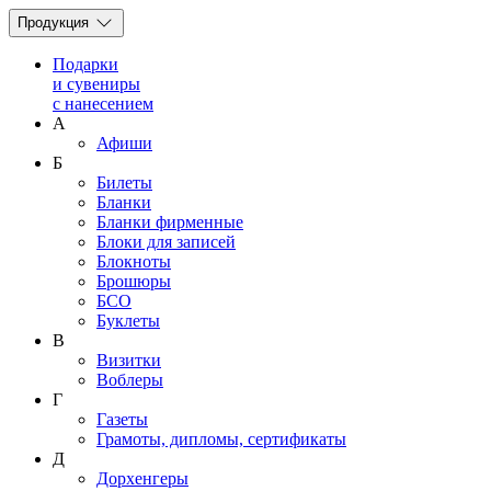
Продукция
Подарки
и сувениры
с нанесением
А
Афиши
Б
Билеты
Бланки
Бланки фирменные
Блоки для записей
Блокноты
Брошюры
БСО
Буклеты
В
Визитки
Воблеры
Г
Газеты
Грамоты, дипломы, сертификаты
Д
Дорхенгеры