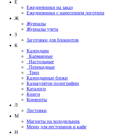
Е
Ежедневники на заказ
Ежедневники с нанесением логотипа
Ж
Журналы
Журналы учета
З
Заготовки для блокнотов
К
Календари
Карманные
Настольные
Перекидные
Трио
Календарные блоки
Калькулятор полиграфии
Каталоги
Книги
Конверты
Л
Листовки
М
Магниты на холодильник
Меню для ресторанов и кафе
Н