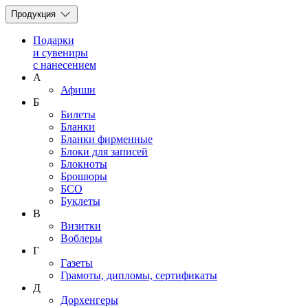
Продукция
Подарки
и сувениры
с нанесением
А
Афиши
Б
Билеты
Бланки
Бланки фирменные
Блоки для записей
Блокноты
Брошюры
БСО
Буклеты
В
Визитки
Воблеры
Г
Газеты
Грамоты, дипломы, сертификаты
Д
Дорхенгеры