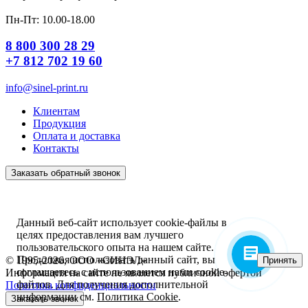
Пн-Пт: 10.00-18.00
8 800 300 28 29
+7 812 702 19 60
info@sinel-print.ru
Клиентам
Продукция
Оплата и доставка
Контакты
Заказать обратный звонок
Данный веб-сайт использует cookie-файлы в
целях предоставления вам лучшего
пользовательского опыта на нашем сайте.
Продолжая использовать данный сайт, вы
© 1995-2026, ООО «СИНЭЛ»
Принять
соглашаетесь с использованием нами cookie-
Информация на сайте не является публичной офертой
файлов. Для получения дополнительной
Политика конфиденциальности
информации см.
Политика Cookie
.
Заказать звонок