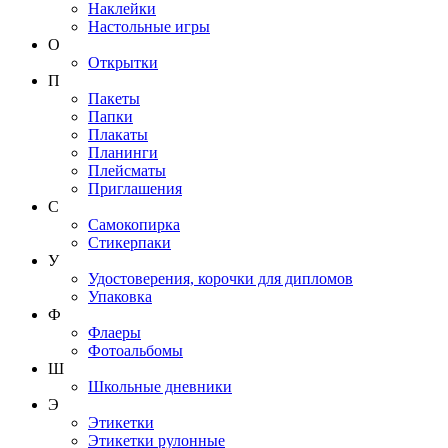
Наклейки
Настольные игры
О
Открытки
П
Пакеты
Папки
Плакаты
Планинги
Плейсматы
Приглашения
С
Самокопирка
Стикерпаки
У
Удостоверения, корочки для дипломов
Упаковка
Ф
Флаеры
Фотоальбомы
Ш
Школьные дневники
Э
Этикетки
Этикетки рулонные