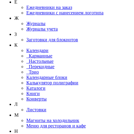
Е
Ежедневники на заказ
Ежедневники с нанесением логотипа
Ж
Журналы
Журналы учета
З
Заготовки для блокнотов
К
Календари
Карманные
Настольные
Перекидные
Трио
Календарные блоки
Калькулятор полиграфии
Каталоги
Книги
Конверты
Л
Листовки
М
Магниты на холодильник
Меню для ресторанов и кафе
Н