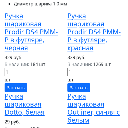
Диаметр шарика
1,0 мм
Ручка
Ручка
шариковая
шариковая
Prodir DS4 PMM-
Prodir DS4 PMM-
P в футляре,
P в футляре,
черная
красная
329 руб.
329 руб.
В наличии:
184 шт
В наличии:
1269 шт
шт
шт
Заказать
Заказать
Ручка
Ручка
шариковая
шариковая
Dotto, белая
Outliner, синяя с
белым
29 руб.