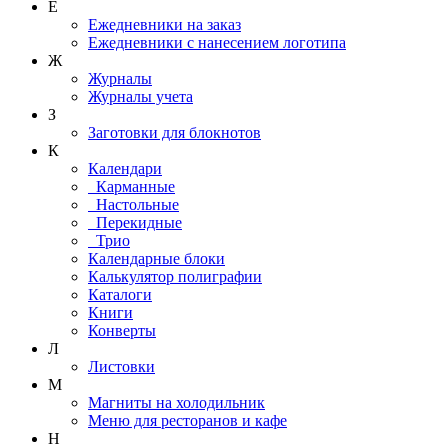
Е
Ежедневники на заказ
Ежедневники с нанесением логотипа
Ж
Журналы
Журналы учета
З
Заготовки для блокнотов
К
Календари
Карманные
Настольные
Перекидные
Трио
Календарные блоки
Калькулятор полиграфии
Каталоги
Книги
Конверты
Л
Листовки
М
Магниты на холодильник
Меню для ресторанов и кафе
Н