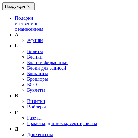
Продукция
Подарки
и сувениры
с нанесением
А
Афиши
Б
Билеты
Бланки
Бланки фирменные
Блоки для записей
Блокноты
Брошюры
БСО
Буклеты
В
Визитки
Воблеры
Г
Газеты
Грамоты, дипломы, сертификаты
Д
Дорхенгеры