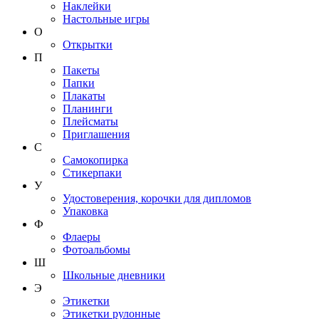
Наклейки
Настольные игры
О
Открытки
П
Пакеты
Папки
Плакаты
Планинги
Плейсматы
Приглашения
С
Самокопирка
Стикерпаки
У
Удостоверения, корочки для дипломов
Упаковка
Ф
Флаеры
Фотоальбомы
Ш
Школьные дневники
Э
Этикетки
Этикетки рулонные