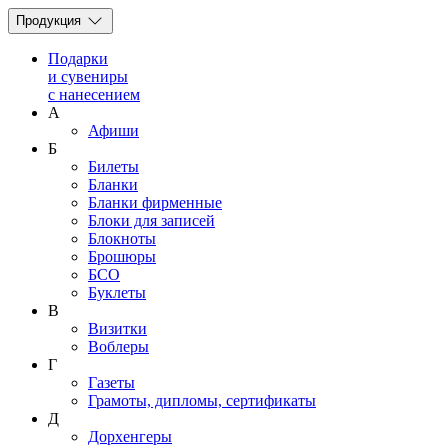
Продукция
Подарки
и сувениры
с нанесением
А
Афиши
Б
Билеты
Бланки
Бланки фирменные
Блоки для записей
Блокноты
Брошюры
БСО
Буклеты
В
Визитки
Воблеры
Г
Газеты
Грамоты, дипломы, сертификаты
Д
Дорхенгеры