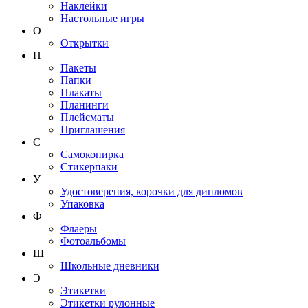
Наклейки
Настольные игры
О
Открытки
П
Пакеты
Папки
Плакаты
Планинги
Плейсматы
Приглашения
С
Самокопирка
Стикерпаки
У
Удостоверения, корочки для дипломов
Упаковка
Ф
Флаеры
Фотоальбомы
Ш
Школьные дневники
Э
Этикетки
Этикетки рулонные