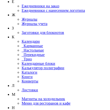
Е
Ежедневники на заказ
Ежедневники с нанесением логотипа
Ж
Журналы
Журналы учета
З
Заготовки для блокнотов
К
Календари
Карманные
Настольные
Перекидные
Трио
Календарные блоки
Калькулятор полиграфии
Каталоги
Книги
Конверты
Л
Листовки
М
Магниты на холодильник
Меню для ресторанов и кафе
Н