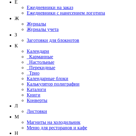
Е
Ежедневники на заказ
Ежедневники с нанесением логотипа
Ж
Журналы
Журналы учета
З
Заготовки для блокнотов
К
Календари
Карманные
Настольные
Перекидные
Трио
Календарные блоки
Калькулятор полиграфии
Каталоги
Книги
Конверты
Л
Листовки
М
Магниты на холодильник
Меню для ресторанов и кафе
Н