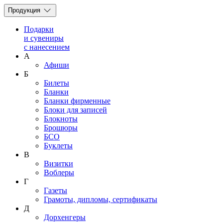
Продукция
Подарки
и сувениры
с нанесением
А
Афиши
Б
Билеты
Бланки
Бланки фирменные
Блоки для записей
Блокноты
Брошюры
БСО
Буклеты
В
Визитки
Воблеры
Г
Газеты
Грамоты, дипломы, сертификаты
Д
Дорхенгеры