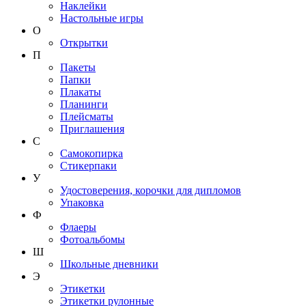
Наклейки
Настольные игры
О
Открытки
П
Пакеты
Папки
Плакаты
Планинги
Плейсматы
Приглашения
С
Самокопирка
Стикерпаки
У
Удостоверения, корочки для дипломов
Упаковка
Ф
Флаеры
Фотоальбомы
Ш
Школьные дневники
Э
Этикетки
Этикетки рулонные