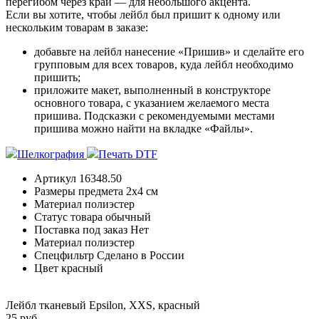
перегибом через край — для небольшого акцента.
Если вы хотите, чтобы лейбл был пришит к одному или
нескольким товарам в заказе:
добавьте на лейбл нанесение «Пришив» и сделайте его
групповым для всех товаров, куда лейбл необходимо
пришить;
приложите макет, выполненный в конструкторе
основного товара, с указанием желаемого места
пришива. Подсказки с рекомендуемыми местами
пришива можно найти на вкладке «Файлы».
Шелкография
Печать DTF
Артикул
16348.50
Размеры предмета
2х4 см
Материал
полиэстер
Статус товара
обычный
Поставка под заказ
Нет
Материал
полиэстер
Спецфильтр
Сделано в России
Цвет
красный
Лейбл тканевый Epsilon, XXS, красный
25 руб.