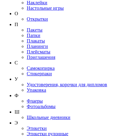
Наклейки
Настольные игры
О
Открытки
П
Пакеты
Папки
Плакаты
Планинги
Плейсматы
Приглашения
С
Самокопирка
Стикерпаки
У
Удостоверения, корочки для дипломов
Упаковка
Ф
Флаеры
Фотоальбомы
Ш
Школьные дневники
Э
Этикетки
Этикетки рулонные