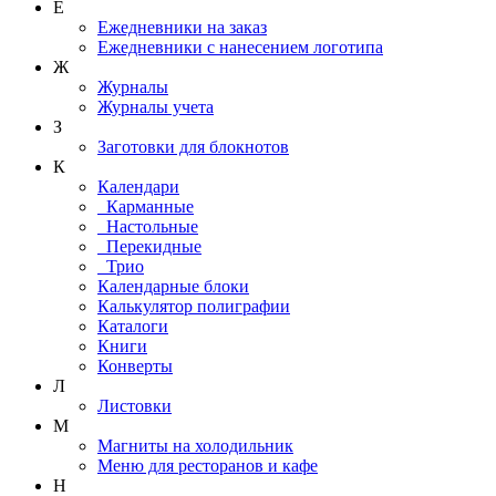
Е
Ежедневники на заказ
Ежедневники с нанесением логотипа
Ж
Журналы
Журналы учета
З
Заготовки для блокнотов
К
Календари
Карманные
Настольные
Перекидные
Трио
Календарные блоки
Калькулятор полиграфии
Каталоги
Книги
Конверты
Л
Листовки
М
Магниты на холодильник
Меню для ресторанов и кафе
Н