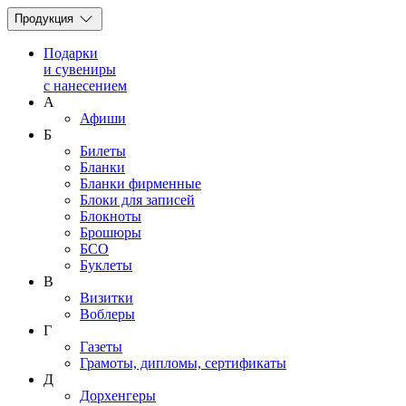
Продукция
Подарки
и сувениры
с нанесением
А
Афиши
Б
Билеты
Бланки
Бланки фирменные
Блоки для записей
Блокноты
Брошюры
БСО
Буклеты
В
Визитки
Воблеры
Г
Газеты
Грамоты, дипломы, сертификаты
Д
Дорхенгеры