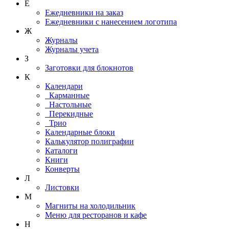
Е
Ежедневники на заказ
Ежедневники с нанесением логотипа
Ж
Журналы
Журналы учета
З
Заготовки для блокнотов
К
Календари
Карманные
Настольные
Перекидные
Трио
Календарные блоки
Калькулятор полиграфии
Каталоги
Книги
Конверты
Л
Листовки
М
Магниты на холодильник
Меню для ресторанов и кафе
Н