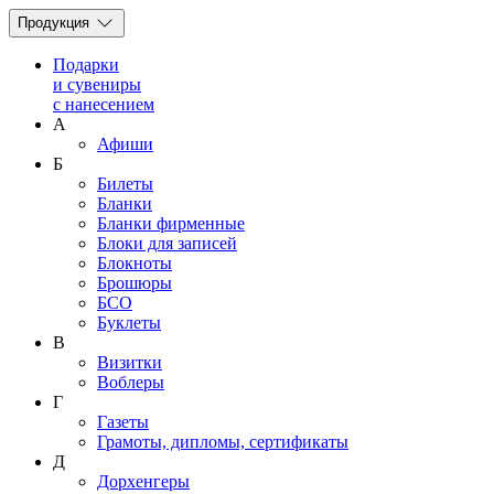
Продукция
Подарки
и сувениры
с нанесением
А
Афиши
Б
Билеты
Бланки
Бланки фирменные
Блоки для записей
Блокноты
Брошюры
БСО
Буклеты
В
Визитки
Воблеры
Г
Газеты
Грамоты, дипломы, сертификаты
Д
Дорхенгеры