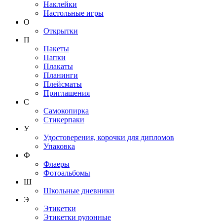
Наклейки
Настольные игры
О
Открытки
П
Пакеты
Папки
Плакаты
Планинги
Плейсматы
Приглашения
С
Самокопирка
Стикерпаки
У
Удостоверения, корочки для дипломов
Упаковка
Ф
Флаеры
Фотоальбомы
Ш
Школьные дневники
Э
Этикетки
Этикетки рулонные