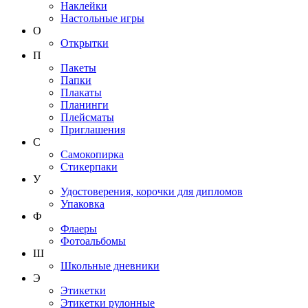
Наклейки
Настольные игры
О
Открытки
П
Пакеты
Папки
Плакаты
Планинги
Плейсматы
Приглашения
С
Самокопирка
Стикерпаки
У
Удостоверения, корочки для дипломов
Упаковка
Ф
Флаеры
Фотоальбомы
Ш
Школьные дневники
Э
Этикетки
Этикетки рулонные