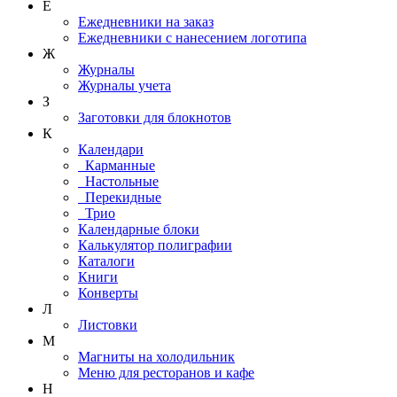
Е
Ежедневники на заказ
Ежедневники с нанесением логотипа
Ж
Журналы
Журналы учета
З
Заготовки для блокнотов
К
Календари
Карманные
Настольные
Перекидные
Трио
Календарные блоки
Калькулятор полиграфии
Каталоги
Книги
Конверты
Л
Листовки
М
Магниты на холодильник
Меню для ресторанов и кафе
Н