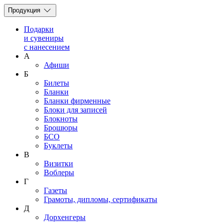
Продукция
Подарки
и сувениры
с нанесением
А
Афиши
Б
Билеты
Бланки
Бланки фирменные
Блоки для записей
Блокноты
Брошюры
БСО
Буклеты
В
Визитки
Воблеры
Г
Газеты
Грамоты, дипломы, сертификаты
Д
Дорхенгеры