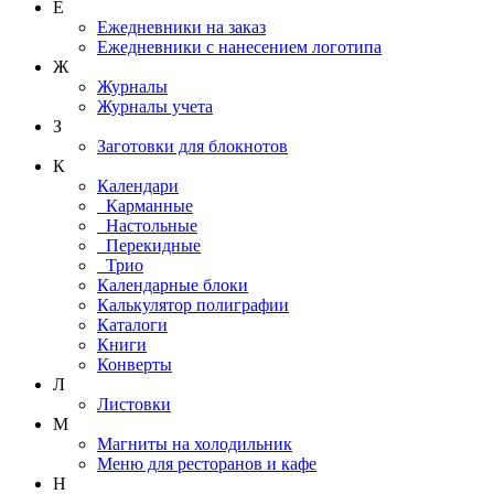
Е
Ежедневники на заказ
Ежедневники с нанесением логотипа
Ж
Журналы
Журналы учета
З
Заготовки для блокнотов
К
Календари
Карманные
Настольные
Перекидные
Трио
Календарные блоки
Калькулятор полиграфии
Каталоги
Книги
Конверты
Л
Листовки
М
Магниты на холодильник
Меню для ресторанов и кафе
Н