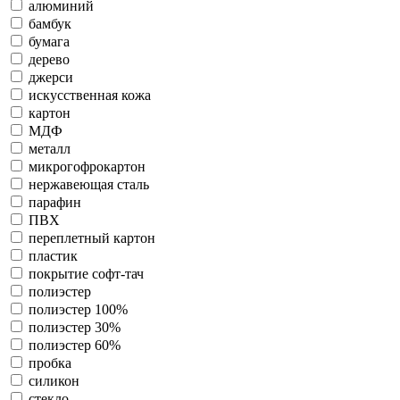
алюминий
бамбук
бумага
дерево
джерси
искусственная кожа
картон
МДФ
металл
микрогофрокартон
нержавеющая сталь
парафин
ПВХ
переплетный картон
пластик
покрытие софт-тач
полиэстер
полиэстер 100%
полиэстер 30%
полиэстер 60%
пробка
силикон
стекло