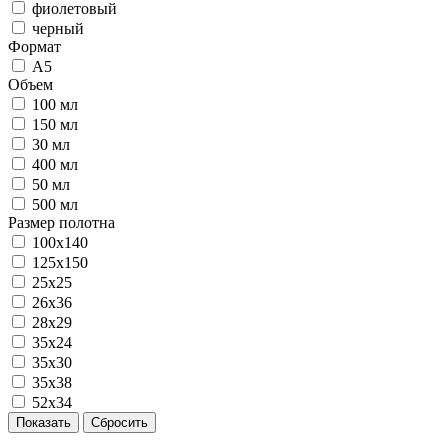
фиолетовый
черный
Формат
А5
Объем
100 мл
150 мл
30 мл
400 мл
50 мл
500 мл
Размер полотна
100x140
125x150
25x25
26x36
28x29
35x24
35x30
35x38
52x34