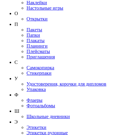
Наклейки
Настольные игры
О
Открытки
П
Пакеты
Папки
Плакаты
Планинги
Плейсматы
Приглашения
С
Самокопирка
Стикерпаки
У
Удостоверения, корочки для дипломов
Упаковка
Ф
Флаеры
Фотоальбомы
Ш
Школьные дневники
Э
Этикетки
Этикетки рулонные