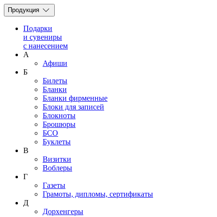
Продукция
Подарки
и сувениры
с нанесением
А
Афиши
Б
Билеты
Бланки
Бланки фирменные
Блоки для записей
Блокноты
Брошюры
БСО
Буклеты
В
Визитки
Воблеры
Г
Газеты
Грамоты, дипломы, сертификаты
Д
Дорхенгеры