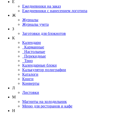
Е
Ежедневники на заказ
Ежедневники с нанесением логотипа
Ж
Журналы
Журналы учета
З
Заготовки для блокнотов
К
Календари
Карманные
Настольные
Перекидные
Трио
Календарные блоки
Калькулятор полиграфии
Каталоги
Книги
Конверты
Л
Листовки
М
Магниты на холодильник
Меню для ресторанов и кафе
Н