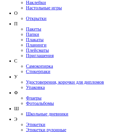
Наклейки
Настольные игры
О
Открытки
П
Пакеты
Папки
Плакаты
Планинги
Плейсматы
Приглашения
С
Самокопирка
Стикерпаки
У
Удостоверения, корочки для дипломов
Упаковка
Ф
Флаеры
Фотоальбомы
Ш
Школьные дневники
Э
Этикетки
Этикетки рулонные