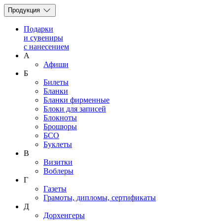
Продукция
Подарки
и сувениры
с нанесением
А
Афиши
Б
Билеты
Бланки
Бланки фирменные
Блоки для записей
Блокноты
Брошюры
БСО
Буклеты
В
Визитки
Воблеры
Г
Газеты
Грамоты, дипломы, сертификаты
Д
Дорхенгеры