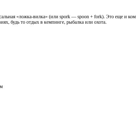
альная «ложка-вилка» (или spork — spoon + fork). Это еще и к
ях, будь то отдых в кемпинге, рыбалка или охота.
см