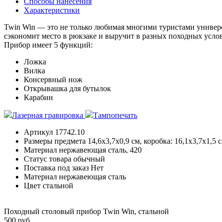
Способы нанесения
Характеристики
Twin Win — это не только любимая многими туристами универс
сэкономит место в рюкзаке и выручит в разных походных услови
Прибор имеет 5 функций:
Ложка
Вилка
Консервный нож
Открывашка для бутылок
Карабин
Лазерная гравировка
Тампопечать
Артикул
17742.10
Размеры предмета
14,6х3,7х0,9 см, коробка: 16,1х3,7х1,5 
Материал
нержавеющая сталь, 420
Статус товара
обычный
Поставка под заказ
Нет
Материал
нержавеющая сталь
Цвет
стальной
Походный столовый прибор Twin Win, стальной
500 руб.