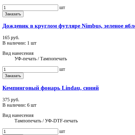
шт
Заказать
Дождевик в круглом футляре Nimbus, зеленое ябл
165 руб.
В наличии:
1 шт
Вид нанесения
УФ-печать / Тампопечать
шт
Заказать
Кемпинговый фонарь Lindau, синий
375 руб.
В наличии:
6 шт
Вид нанесения
Тампопечать / УФ-DTF-печать
шт