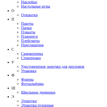
Наклейки
Настольные игры
О
Открытки
П
Пакеты
Папки
Плакаты
Планинги
Плейсматы
Приглашения
С
Самокопирка
Стикерпаки
У
Удостоверения, корочки для дипломов
Упаковка
Ф
Флаеры
Фотоальбомы
Ш
Школьные дневники
Э
Этикетки
Этикетки рулонные