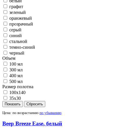
белый
графит
зеленый
оранжевый
прозрачный
серый
синий
стальной
темно-синий
черный
Объем
100 мл
300 мл
400 мл
500 мл
Размер полотна
100x140
35x30
Цена:
по возрастанию
по убыванию
Веер Breeze Ease, белый