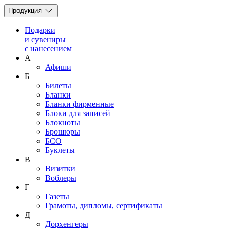
Продукция
Подарки
и сувениры
с нанесением
А
Афиши
Б
Билеты
Бланки
Бланки фирменные
Блоки для записей
Блокноты
Брошюры
БСО
Буклеты
В
Визитки
Воблеры
Г
Газеты
Грамоты, дипломы, сертификаты
Д
Дорхенгеры