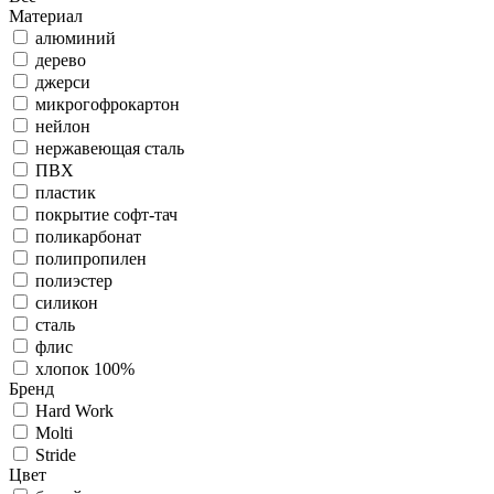
Материал
алюминий
дерево
джерси
микрогофрокартон
нейлон
нержавеющая сталь
ПВХ
пластик
покрытие софт-тач
поликарбонат
полипропилен
полиэстер
силикон
сталь
флис
хлопок 100%
Бренд
Hard Work
Molti
Stride
Цвет