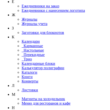
Е
Ежедневники на заказ
Ежедневники с нанесением логотипа
Ж
Журналы
Журналы учета
З
Заготовки для блокнотов
К
Календари
Карманные
Настольные
Перекидные
Трио
Календарные блоки
Калькулятор полиграфии
Каталоги
Книги
Конверты
Л
Листовки
М
Магниты на холодильник
Меню для ресторанов и кафе
Н