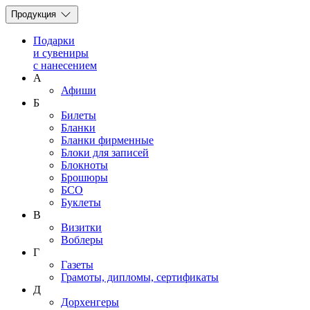
Продукция
Подарки
и сувениры
с нанесением
А
Афиши
Б
Билеты
Бланки
Бланки фирменные
Блоки для записей
Блокноты
Брошюры
БСО
Буклеты
В
Визитки
Воблеры
Г
Газеты
Грамоты, дипломы, сертификаты
Д
Дорхенгеры