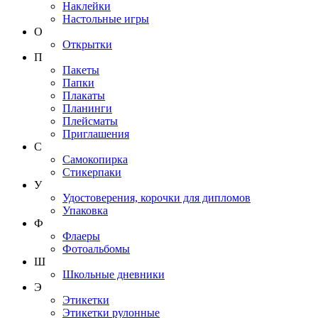
Наклейки
Настольные игры
О
Открытки
П
Пакеты
Папки
Плакаты
Планинги
Плейсматы
Приглашения
С
Самокопирка
Стикерпаки
У
Удостоверения, корочки для дипломов
Упаковка
Ф
Флаеры
Фотоальбомы
Ш
Школьные дневники
Э
Этикетки
Этикетки рулонные