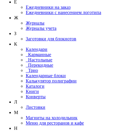
Е
Ежедневники на заказ
Ежедневники с нанесением логотипа
Ж
Журналы
Журналы учета
З
Заготовки для блокнотов
К
Календари
Карманные
Настольные
Перекидные
Трио
Календарные блоки
Калькулятор полиграфии
Каталоги
Книги
Конверты
Л
Листовки
М
Магниты на холодильник
Меню для ресторанов и кафе
Н