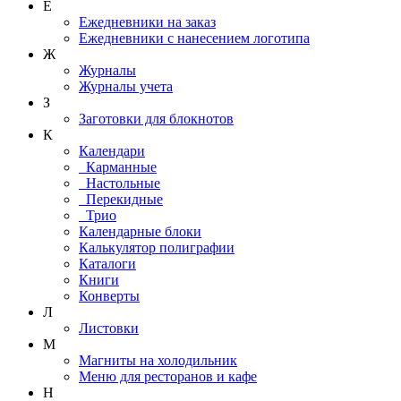
Е
Ежедневники на заказ
Ежедневники с нанесением логотипа
Ж
Журналы
Журналы учета
З
Заготовки для блокнотов
К
Календари
Карманные
Настольные
Перекидные
Трио
Календарные блоки
Калькулятор полиграфии
Каталоги
Книги
Конверты
Л
Листовки
М
Магниты на холодильник
Меню для ресторанов и кафе
Н