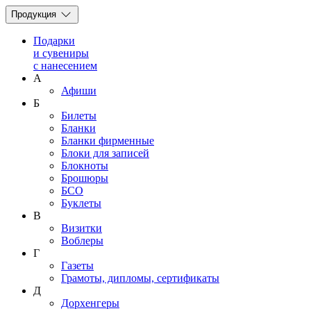
Продукция
Подарки
и сувениры
с нанесением
А
Афиши
Б
Билеты
Бланки
Бланки фирменные
Блоки для записей
Блокноты
Брошюры
БСО
Буклеты
В
Визитки
Воблеры
Г
Газеты
Грамоты, дипломы, сертификаты
Д
Дорхенгеры