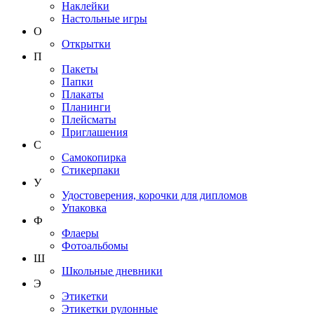
Наклейки
Настольные игры
О
Открытки
П
Пакеты
Папки
Плакаты
Планинги
Плейсматы
Приглашения
С
Самокопирка
Стикерпаки
У
Удостоверения, корочки для дипломов
Упаковка
Ф
Флаеры
Фотоальбомы
Ш
Школьные дневники
Э
Этикетки
Этикетки рулонные