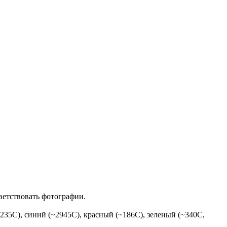
ветствовать фотографии.
35C), синий (~2945C), красный (~186С), зеленый (~340C,