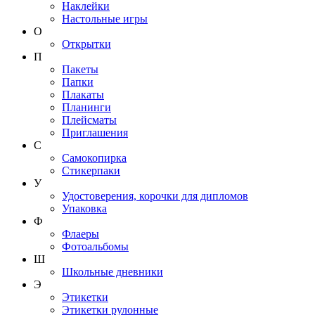
Наклейки
Настольные игры
О
Открытки
П
Пакеты
Папки
Плакаты
Планинги
Плейсматы
Приглашения
С
Самокопирка
Стикерпаки
У
Удостоверения, корочки для дипломов
Упаковка
Ф
Флаеры
Фотоальбомы
Ш
Школьные дневники
Э
Этикетки
Этикетки рулонные