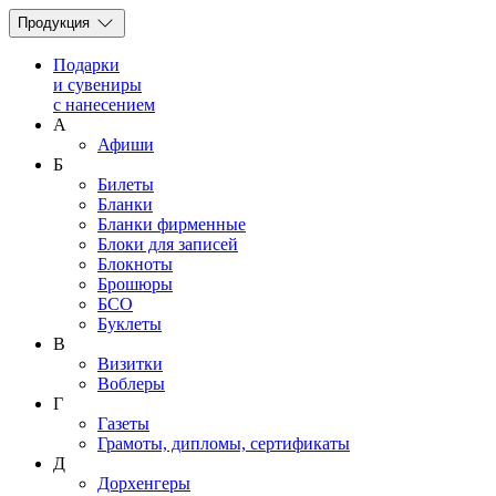
Продукция
Подарки
и сувениры
с нанесением
А
Афиши
Б
Билеты
Бланки
Бланки фирменные
Блоки для записей
Блокноты
Брошюры
БСО
Буклеты
В
Визитки
Воблеры
Г
Газеты
Грамоты, дипломы, сертификаты
Д
Дорхенгеры