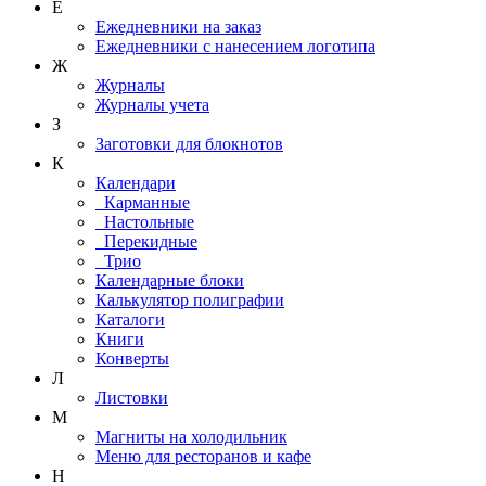
Е
Ежедневники на заказ
Ежедневники с нанесением логотипа
Ж
Журналы
Журналы учета
З
Заготовки для блокнотов
К
Календари
Карманные
Настольные
Перекидные
Трио
Календарные блоки
Калькулятор полиграфии
Каталоги
Книги
Конверты
Л
Листовки
М
Магниты на холодильник
Меню для ресторанов и кафе
Н