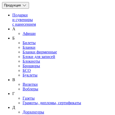
Продукция
Подарки
и сувениры
с нанесением
А
Афиши
Б
Билеты
Бланки
Бланки фирменные
Блоки для записей
Блокноты
Брошюры
БСО
Буклеты
В
Визитки
Воблеры
Г
Газеты
Грамоты, дипломы, сертификаты
Д
Дорхенгеры