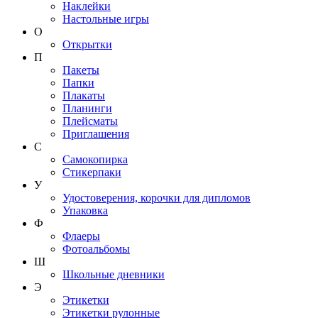
Наклейки
Настольные игры
О
Открытки
П
Пакеты
Папки
Плакаты
Планинги
Плейсматы
Приглашения
С
Самокопирка
Стикерпаки
У
Удостоверения, корочки для дипломов
Упаковка
Ф
Флаеры
Фотоальбомы
Ш
Школьные дневники
Э
Этикетки
Этикетки рулонные