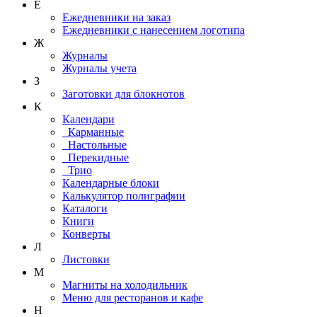
Е
Ежедневники на заказ
Ежедневники с нанесением логотипа
Ж
Журналы
Журналы учета
З
Заготовки для блокнотов
К
Календари
Карманные
Настольные
Перекидные
Трио
Календарные блоки
Калькулятор полиграфии
Каталоги
Книги
Конверты
Л
Листовки
М
Магниты на холодильник
Меню для ресторанов и кафе
Н