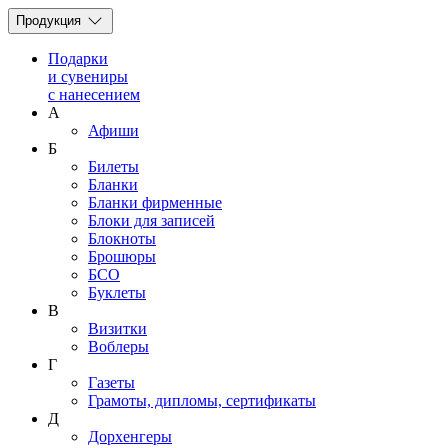
Продукция
Подарки
и сувениры
с нанесением
А
Афиши
Б
Билеты
Бланки
Бланки фирменные
Блоки для записей
Блокноты
Брошюры
БСО
Буклеты
В
Визитки
Воблеры
Г
Газеты
Грамоты, дипломы, сертификаты
Д
Дорхенгеры