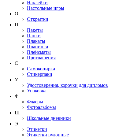
Наклейки
Настольные игры
О
Открытки
П
Пакеты
Папки
Плакаты
Планинги
Плейсматы
Приглашения
С
Самокопирка
Стикерпаки
У
Удостоверения, корочки для дипломов
Упаковка
Ф
Флаеры
Фотоальбомы
Ш
Школьные дневники
Э
Этикетки
Этикетки рулонные