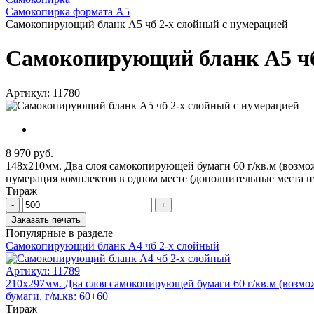
Самокопирка формата А5
Самокопирующий бланк А5 чб 2-x слойный с нумерацией
Самокопирующий бланк А5 чб
Артикул: 11780
8 970 руб.
148х210мм. Два слоя самокопирующей бумаги 60 г/кв.м (возмож
нумерация комплектов в одном месте (дополнительные места н
Тираж
-
+
Заказать печать
Популярные в разделе
Самокопирующий бланк А4 чб 2-x слойный
Артикул:
11789
210х297мм. Два слоя самокопирующей бумаги 60 г/кв.м (возмож
бумаги, г/м.кв: 60+60
Тираж