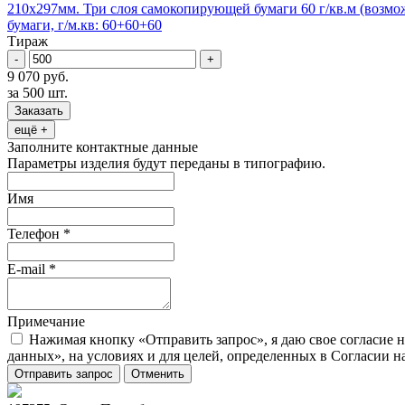
210х297мм. Три слоя самокопирующей бумаги 60 г/кв.м (возможн
бумаги, г/м.кв: 60+60+60
Тираж
-
+
9 070 руб.
за 500 шт.
Заказать
ещё +
Заполните контактные данные
Параметры изделия будут переданы в типографию.
Имя
Телефон
*
E-mail
*
Примечание
Нажимая кнопку «Отправить запрос», я даю свое согласие 
данных», на условиях и для целей, определенных в Согласии 
Отправить запрос
Отменить