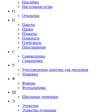
Наклейки
Настольные игры
О
Открытки
П
Пакеты
Папки
Плакаты
Планинги
Плейсматы
Приглашения
С
Самокопирка
Стикерпаки
У
Удостоверения, корочки для дипломов
Упаковка
Ф
Флаеры
Фотоальбомы
Ш
Школьные дневники
Э
Этикетки
Этикетки рулонные