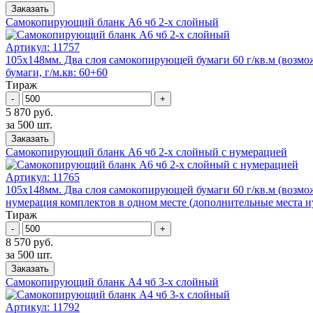
Заказать
Самокопирующий бланк А6 чб 2-x слойный
Артикул:
11757
105х148мм. Два слоя самокопирующей бумаги 60 г/кв.м (возмож
бумаги, г/м.кв: 60+60
Тираж
-
+
5 870 руб.
за 500 шт.
Заказать
Самокопирующий бланк А6 чб 2-x слойный с нумерацией
Артикул:
11765
105х148мм. Два слоя самокопирующей бумаги 60 г/кв.м (возмож
нумерация комплектов в одном месте (дополнительные места ну
Тираж
-
+
8 570 руб.
за 500 шт.
Заказать
Самокопирующий бланк А4 чб 3-x слойный
Артикул:
11792