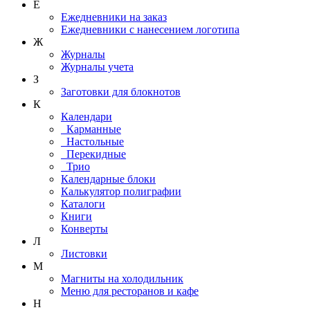
Е
Ежедневники на заказ
Ежедневники с нанесением логотипа
Ж
Журналы
Журналы учета
З
Заготовки для блокнотов
К
Календари
Карманные
Настольные
Перекидные
Трио
Календарные блоки
Калькулятор полиграфии
Каталоги
Книги
Конверты
Л
Листовки
М
Магниты на холодильник
Меню для ресторанов и кафе
Н