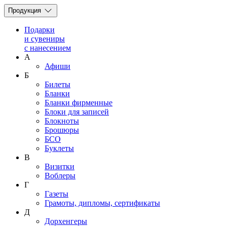
Продукция
Подарки
и сувениры
с нанесением
А
Афиши
Б
Билеты
Бланки
Бланки фирменные
Блоки для записей
Блокноты
Брошюры
БСО
Буклеты
В
Визитки
Воблеры
Г
Газеты
Грамоты, дипломы, сертификаты
Д
Дорхенгеры