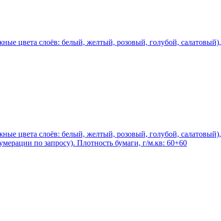
ные цвета слоёв: белый, желтый, розовый, голубой, салатовый),
ные цвета слоёв: белый, желтый, розовый, голубой, салатовый), 
мерации по запросу). Плотность бумаги, г/м.кв: 60+60