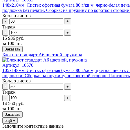
148х210мм. Листы: офсетная бумага 80 г/кв.м, черно-белая печ
подложка без печати. Сборка: на пружину по короткой стороне 
Кол-во листов
-
+
Тираж
-
+
15 936 руб.
за 100 шт.
Заказать
Блокнот стандарт А6 цветной, пружина
Артикул:
10570
105х148мм. Листы: офсетная бумага 80 г/кв.м, цветная печать 
подложки. Сборка: на пружину по короткой стороне Плотность б
Кол-во листов
-
+
Тираж
-
+
14 560 руб.
за 100 шт.
Заказать
ещё +
Заполните контактные данные