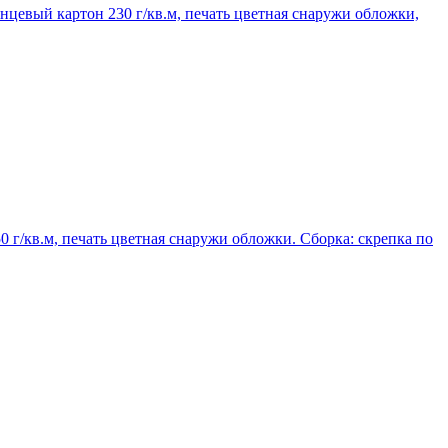
янцевый картон 230 г/кв.м, печать цветная снаружи обложки,
50 г/кв.м, печать цветная снаружи обложки. Сборка: скрепка по