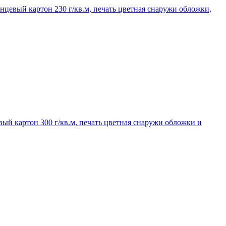
янцевый картон 230 г/кв.м, печать цветная снаружи обложки,
вый картон 300 г/кв.м, печать цветная снаружи обложки и