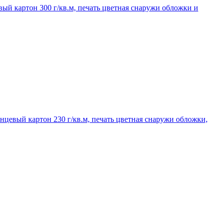
вый картон 300 г/кв.м, печать цветная снаружи обложки и
янцевый картон 230 г/кв.м, печать цветная снаружи обложки,