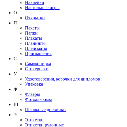
Наклейки
Настольные игры
О
Открытки
П
Пакеты
Папки
Плакаты
Планинги
Плейсматы
Приглашения
С
Самокопирка
Стикерпаки
У
Удостоверения, корочки для дипломов
Упаковка
Ф
Флаеры
Фотоальбомы
Ш
Школьные дневники
Э
Этикетки
Этикетки рулонные