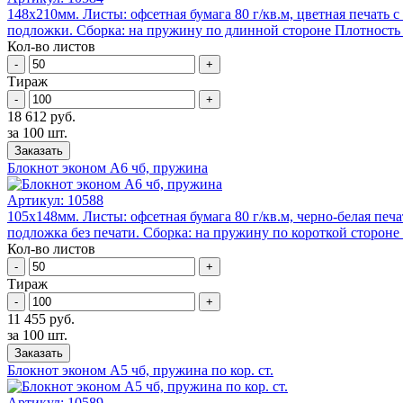
148х210мм. Листы: офсетная бумага 80 г/кв.м, цветная печать 
подложки. Сборка: на пружину по длинной стороне Плотность б
Кол-во листов
-
+
Тираж
-
+
18 612 руб.
за 100 шт.
Заказать
Блокнот эконом А6 чб, пружина
Артикул:
10588
105х148мм. Листы: офсетная бумага 80 г/кв.м, черно-белая печ
подложка без печати. Сборка: на пружину по короткой стороне 
Кол-во листов
-
+
Тираж
-
+
11 455 руб.
за 100 шт.
Заказать
Блокнот эконом А5 чб, пружина по кор. ст.
Артикул:
10589