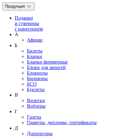
Продукция
Подарки
и сувениры
с нанесением
А
Афиши
Б
Билеты
Бланки
Бланки фирменные
Блоки для записей
Блокноты
Брошюры
БСО
Буклеты
В
Визитки
Воблеры
Г
Газеты
Грамоты, дипломы, сертификаты
Д
Дорхенгеры