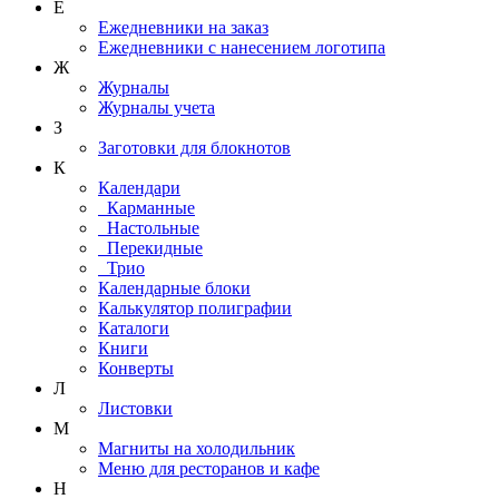
Е
Ежедневники на заказ
Ежедневники с нанесением логотипа
Ж
Журналы
Журналы учета
З
Заготовки для блокнотов
К
Календари
Карманные
Настольные
Перекидные
Трио
Календарные блоки
Калькулятор полиграфии
Каталоги
Книги
Конверты
Л
Листовки
М
Магниты на холодильник
Меню для ресторанов и кафе
Н