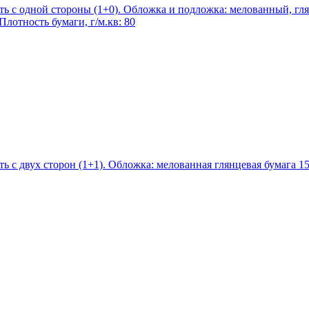
ать с одной стороны (1+0). Обложка и подложка: мелованный, гл
лотность бумаги, г/м.кв: 80
ть с двух сторон (1+1). Обложка: мелованная глянцевая бумага 1