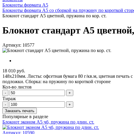
Блокноты формата А5
Блокноты формата А5 со сборкой на пружину по короткой стор
Блокнот стандарт А5 цветной, пружина по кор. ст.
Блокнот стандарт А5 цветной,
Артикул: 10577
18 010 руб.
148х210мм. Листы: офсетная бумага 80 г/кв.м, цветная печать 
подложки. Сборка: на пружину по короткой стороне
Кол-во листов
-
+
Тираж
-
+
Заказать печать
Популярные в разделе
Блокнот эконом А5 чб, пружина по длин. ст.
Артикул:
10590