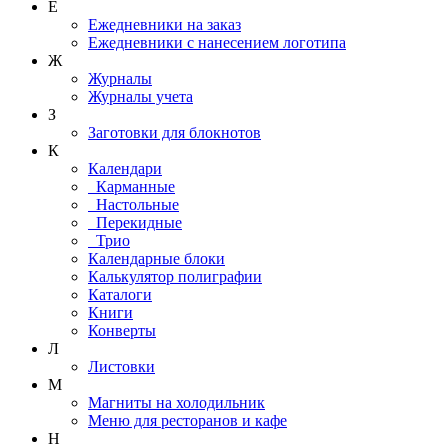
Е
Ежедневники на заказ
Ежедневники с нанесением логотипа
Ж
Журналы
Журналы учета
З
Заготовки для блокнотов
К
Календари
Карманные
Настольные
Перекидные
Трио
Календарные блоки
Калькулятор полиграфии
Каталоги
Книги
Конверты
Л
Листовки
М
Магниты на холодильник
Меню для ресторанов и кафе
Н