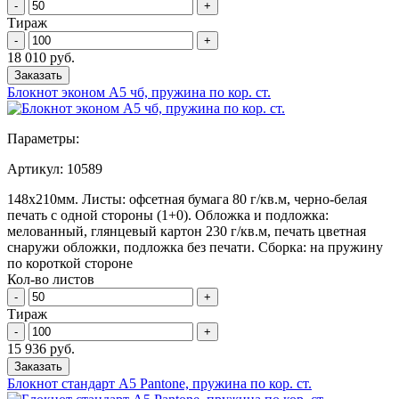
-
+
Тираж
-
+
18 010 руб.
Заказать
Блокнот эконом А5 чб, пружина по кор. ст.
Параметры:
Артикул:
10589
148х210мм. Листы: офсетная бумага 80 г/кв.м, черно-белая
печать с одной стороны (1+0). Обложка и подложка:
мелованный, глянцевый картон 230 г/кв.м, печать цветная
снаружи обложки, подложка без печати. Сборка: на пружину
по короткой стороне
Кол-во листов
-
+
Тираж
-
+
15 936 руб.
Заказать
Блокнот стандарт А5 Pantone, пружина по кор. ст.