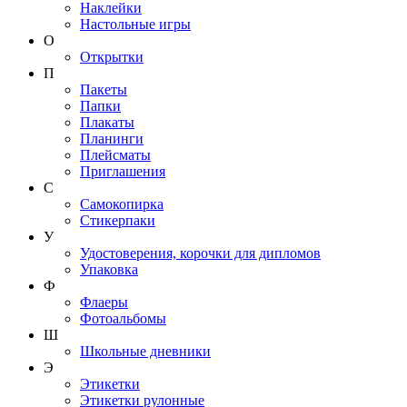
Наклейки
Настольные игры
О
Открытки
П
Пакеты
Папки
Плакаты
Планинги
Плейсматы
Приглашения
С
Самокопирка
Стикерпаки
У
Удостоверения, корочки для дипломов
Упаковка
Ф
Флаеры
Фотоальбомы
Ш
Школьные дневники
Э
Этикетки
Этикетки рулонные