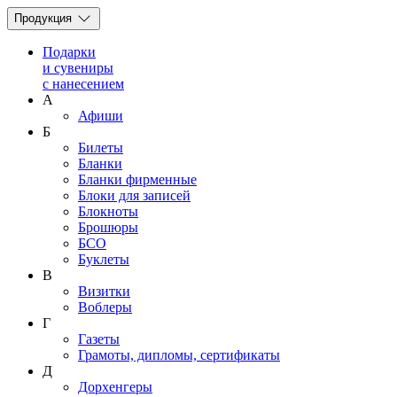
Продукция
Подарки
и сувениры
с нанесением
А
Афиши
Б
Билеты
Бланки
Бланки фирменные
Блоки для записей
Блокноты
Брошюры
БСО
Буклеты
В
Визитки
Воблеры
Г
Газеты
Грамоты, дипломы, сертификаты
Д
Дорхенгеры